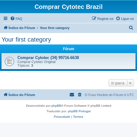
Comprar Cytotec Brazil
FAQ
Registe-se
Ligue-se
P
Índice do Fórum
Your first category
e
Your first category
s
Fórum
q
u
Comprar Cytotec (34) 99716-6638
Comprar Cytotec Original
i
Tópicos:
3
s
a
Ir para
r
Índice do Fórum
O Fuso Horário do Fórum é
UTC
Desenvolvido por
phpBB
® Forum Software © phpBB Limited
Traduzido por:
phpBB Portugal
Privacidade
|
Termos