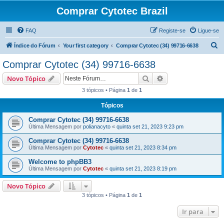
Comprar Cytotec Brazil
FAQ
Registe-se
Ligue-se
P
Índice do Fórum
Your first category
Comprar Cytotec (34) 99716-6638
e
Comprar Cytotec (34) 99716-6638
s
Pesquisar
Pesquisa avançada
Novo Tópico
q
3 tópicos • Página
1
de
1
u
Tópicos
i
s
Comprar Cytotec (34) 99716-6638
Última Mensagem por
polianacyto
«
quinta set 21, 2023 9:23 pm
a
Comprar Cytotec (34) 99716-6638
r
Última Mensagem por
Cytotec
«
quinta set 21, 2023 8:34 pm
Welcome to phpBB3
Última Mensagem por
Cytotec
«
quinta set 21, 2023 8:19 pm
Novo Tópico
3 tópicos • Página
1
de
1
Ir para