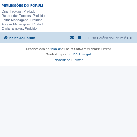
PERMISSÕES DO FÓRUM
Criar Tópicos: Proibido
Responder Tópicos: Proibido
Editar Mensagens: Proibido
Apagar Mensagens: Proibido
Enviar anexos: Proibido
Índice do Fórum
O Fuso Horário do Fórum é
UTC
Desenvolvido por
phpBB
® Forum Software © phpBB Limited
Traduzido por:
phpBB Portugal
Privacidade
|
Termos