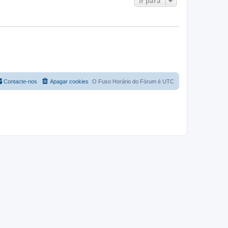
Ir para
Contacte-nos
Apagar cookies
O Fuso Horário do Fórum é
UTC