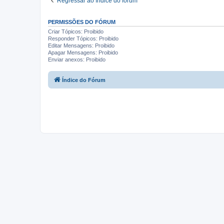
Regressar ao índice do fórum
PERMISSÕES DO FÓRUM
Criar Tópicos: Proibido
Responder Tópicos: Proibido
Editar Mensagens: Proibido
Apagar Mensagens: Proibido
Enviar anexos: Proibido
Índice do Fórum