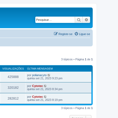
Pesquisar
Pesquisa avançad
Registe-se
Ligue-se
3 tópicos • Página
1
de
1
VISUALIZAÇÕES
ÚLTIMA MENSAGEM
por
polianacyto
425888
quinta set 21, 2023 9:23 pm
por
Cytotec
320182
quinta set 21, 2023 8:34 pm
por
Cytotec
282812
quinta set 21, 2023 8:19 pm
3 tópicos • Página
1
de
1