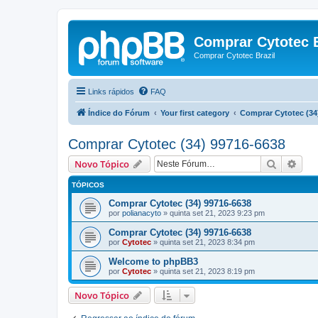
Comprar Cytotec B
Comprar Cytotec Brazil
Links rápidos
FAQ
Índice do Fórum
Your first category
Comprar Cytotec (34
Comprar Cytotec (34) 99716-6638
Pesquisa
Pesq
Novo Tópico
TÓPICOS
Comprar Cytotec (34) 99716-6638
por
polianacyto
»
quinta set 21, 2023 9:23 pm
Comprar Cytotec (34) 99716-6638
por
Cytotec
»
quinta set 21, 2023 8:34 pm
Welcome to phpBB3
por
Cytotec
»
quinta set 21, 2023 8:19 pm
Novo Tópico