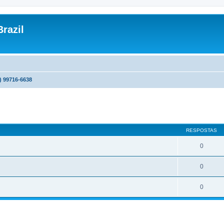
razil
) 99716-6638
r
uisa avançada
RESPOSTAS
0
0
0