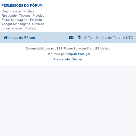
PERMISSÕES DO FÓRUM
Criar Tópicos: Proibido
Responder Tópicos: Proibido
Editar Mensagens: Proibido
Apagar Mensagens: Proibido
Enviar anexos: Proibido
Índice do Fórum
O Fuso Horário do Fórum é
UTC
Desenvolvido por
phpBB
® Forum Software © phpBB Limited
Traduzido por:
phpBB Portugal
Privacidade
|
Termos