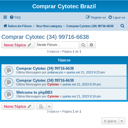
Comprar Cytotec Brazil
FAQ
Registe-se
Ligue-se
P
Índice do Fórum
Your first category
Comprar Cytotec (34) 99716-6638
e
Comprar Cytotec (34) 99716-6638
s
Pesquisar
Pesquisa avançada
Novo Tópico
q
3 tópicos • Página
1
de
1
u
Tópicos
i
s
Comprar Cytotec (34) 99716-6638
Última Mensagem por
polianacyto
«
quinta set 21, 2023 9:23 pm
a
Comprar Cytotec (34) 99716-6638
r
Última Mensagem por
Cytotec
«
quinta set 21, 2023 8:34 pm
Welcome to phpBB3
Última Mensagem por
Cytotec
«
quinta set 21, 2023 8:19 pm
Novo Tópico
3 tópicos • Página
1
de
1
Ir para