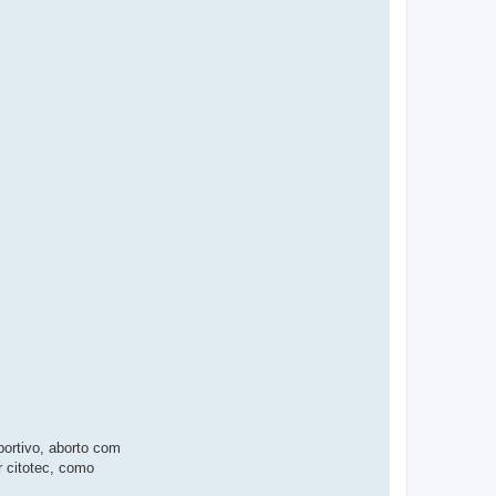
bortivo, aborto com
r citotec, como