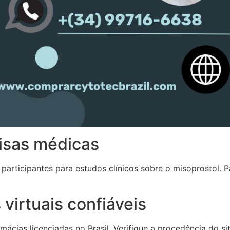
isas médicas
participantes para estudos clínicos sobre o misoprostol. P
virtuais confiáveis
mácias licenciadas no Brasil. Verifique a procedência do s