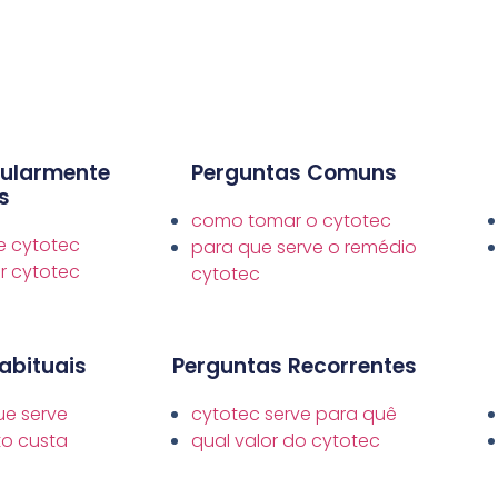
gularmente
Perguntas Comuns
s
como tomar o cytotec
e cytotec
para que serve o remédio
 cytotec
cytotec
abituais
Perguntas Recorrentes
ue serve
cytotec serve para quê
to custa
qual valor do cytotec