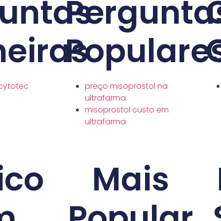
untas
Pergunta
neiras
Populare
cytotec
preço misoprostol na
ultrafarma
misoprostol custo em
ultrafarma
ico
Mais
m
Popular