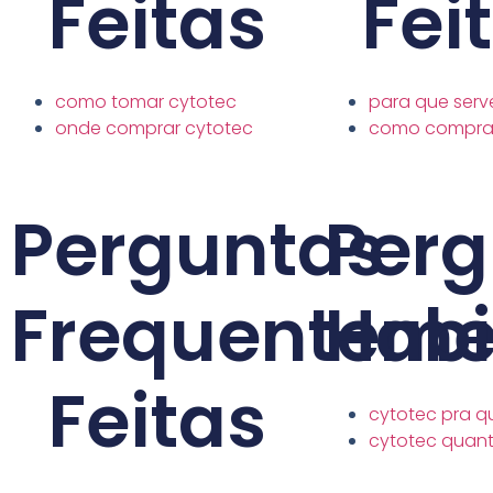
Feitas
Fei
como tomar cytotec
para que serv
onde comprar cytotec
como comprar
Perguntas
Perg
Frequenteme
Habi
Feitas
cytotec pra q
cytotec quan