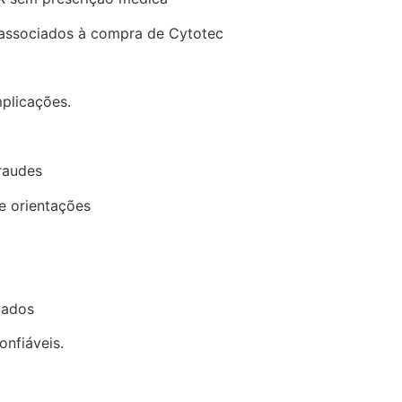
e associados à compra de Cytotec
mplicações.
raudes
e orientações
cados
nfiáveis.