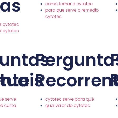
tas
como tomar o cytotec
para que serve o remédio
cytotec
e cytotec
 cytotec
untas
Pergunta
nte
tuais
Recorren
ue serve
cytotec serve para quê
to custa
qual valor do cytotec