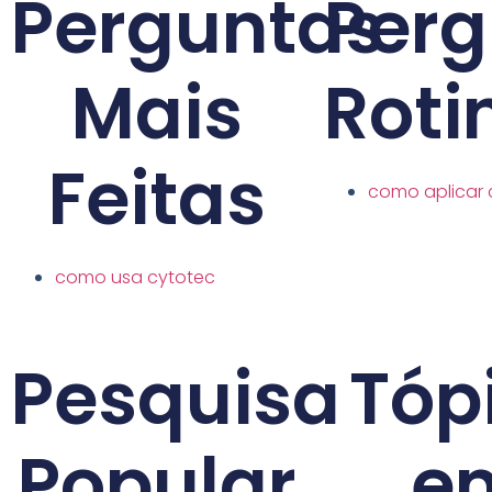
Perguntas
Perg
Mais
Roti
Feitas
como aplicar 
como usa cytotec
Pesquisa
Tóp
Popular
e