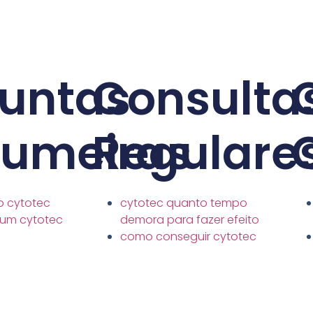
untas
Consulta
tumeiras
Regulare
o cytotec
cytotec quanto tempo
 um cytotec
demora para fazer efeito
como conseguir cytotec