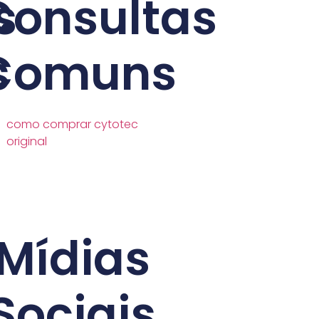
s
Consultas
s
Comuns
como comprar cytotec
original
Mídias
Sociais