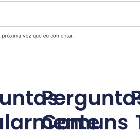
 próxima vez que eu comentar.
untas
Pergunta
ularmente
Comuns