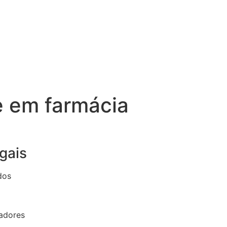
e em farmácia
gais
dos
radores